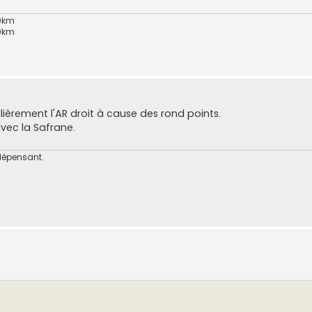
00km
00km
lièrement l'AR droit à cause des rond points.
vec la Safrane.
dépensant.