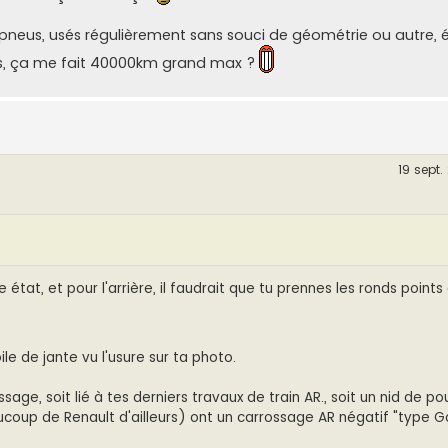
e 4 pneus, usés régulièrement sans souci de géométrie ou autre
rès, ça me fait 40000km grand max ?
19 sept.
état, et pour l'arrière, il faudrait que tu prennes les ronds points
ile de jante vu l'usure sur ta photo.
ge, soit lié à tes derniers travaux de train AR., soit un nid de pou
eaucoup de Renault d'ailleurs) ont un carrossage AR négatif "type G