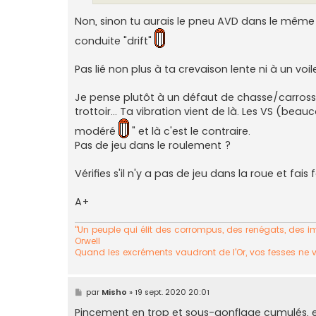
Non, sinon tu aurais le pneu AVD dans le même ét
conduite "drift"
Pas lié non plus à ta crevaison lente ni à un voil
Je pense plutôt à un défaut de chasse/carrossage
trottoir... Ta vibration vient de là. Les VS (be
modéré
" et là c'est le contraire.
Pas de jeu dans le roulement ?
Vérifies s'il n'y a pas de jeu dans la roue et fa
A+
"Un peuple qui élit des corrompus, des renégats, des imp
Orwell
Quand les excréments vaudront de l'Or, vos fesses ne 
M
par
Misho
»
19 sept. 2020 20:01
e
s
Pincement en trop et sous-gonflage cumulés, 