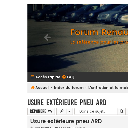
Forum Renaul
La référence pour les pro
Accès rapide
FAQ
Accueil
Index du forum
L'entretien et la m
Usure extérieure pneu ARD
Re
Répondre
Usure extérieure pneu ARD
M
par
EAime
»
19 sept. 2020 16:50