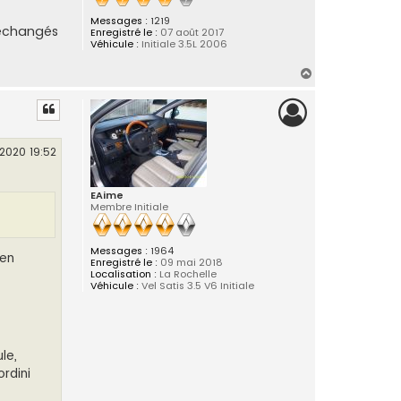
Messages :
1219
, échangés
Enregistré le :
07 août 2017
Véhicule :
Initiale 3.5L 2006
H
a
u
t
 2020 19:52
EAime
Membre Initiale
Messages :
1964
 en
Enregistré le :
09 mai 2018
Localisation :
La Rochelle
Véhicule :
Vel Satis 3.5 V6 Initiale
le,
ordini