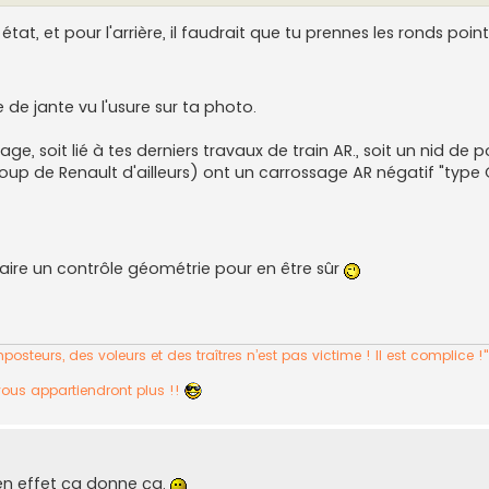
at, et pour l'arrière, il faudrait que tu prennes les ronds poin
e de jante vu l'usure sur ta photo.
, soit lié à tes derniers travaux de train AR., soit un nid de p
aucoup de Renault d'ailleurs) ont un carrossage AR négatif "type 
is faire un contrôle géométrie pour en être sûr
osteurs, des voleurs et des traîtres n’est pas victime ! Il est complice !
vous appartiendront plus !!
en effet ça donne ça.