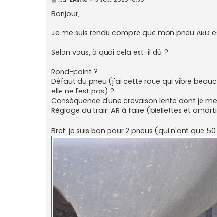
e
s
Bonjour,
s
a
g
Je me suis rendu compte que mon pneu ARD est 
e
Selon vous, à quoi cela est-il dû ?
Rond-point ?
Défaut du pneu (j'ai cette roue qui vibre beauco
elle ne l'est pas) ?
Conséquence d'une crevaison lente dont je me 
Réglage du train AR à faire (biellettes et amort
Bref, je suis bon pour 2 pneus (qui n'ont que 50