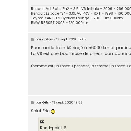
Renault Vel Satis Ph2 - 3.5L V6 Initiale - 2006 - 266 0
Renault Espace "3" - 3.0L V6 PRV - RXT - 1998 - 160 0
Toyota YARIS 1.5 Hybride Lounge - 2011 - 112 000km
BMW R850RT 2003 - 129 000km
M
par
galips
»
19 sept. 2020 17:09
e
s
Pour moi le train AR rinçé à 56000 km et particu
s
La VS est une bouffeuse de pneus, comparée a
a
g
e
l'homme est un roseau pensant, la femme un roseau 
M
par
Gils
»
19 sept. 2020 19:52
e
s
Salut Eric
s
a
g
e
Rond-point ?