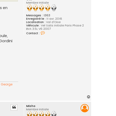
Membre Initiale
ts en
Messages :
1363
Enregistré le :
11 avr. 2018
Localisation :
Val d'Oise
Véhicule :
Vel Satis Initiale Paris Phase 2
BVA 3.5L V6 2007
C
Contact :
oule,
o
n
Gordini
t
a
c
t
e
r
G
i
l
s
" George
H
a
Misho
u
Membre Initiale
t