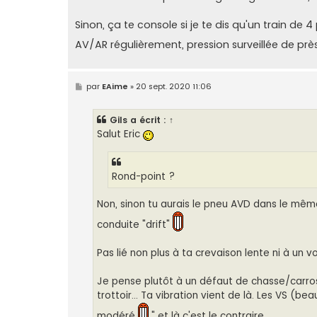
s
a
g
Sinon, ça te console si je te dis qu'un train d
e
AV/AR régulièrement, pression surveillée de p
M
par
EAime
»
20 sept. 2020 11:06
e
s
s
Gils
a écrit :
↑
a
g
Salut Eric
e
Rond-point ?
Non, sinon tu aurais le pneu AVD dans le même 
conduite "drift"
Pas lié non plus à ta crevaison lente ni à un vo
Je pense plutôt à un défaut de chasse/carrossa
trottoir... Ta vibration vient de là. Les VS (b
modéré
" et là c'est le contraire.