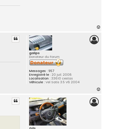
H
a
u
t
galips
Donateur du Forum
Messages :
957
Enregistré le :
20 juil. 2008
Localisation :
33610 cestas
Véhicule :
Vel Satis 3.5 V6 2004
H
a
u
t
Gils