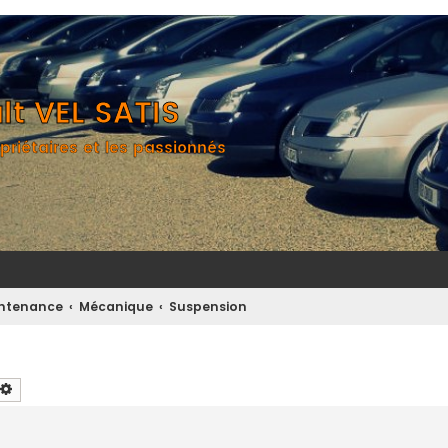
t VEL SATIS
priétaires et les passionnés
aintenance
Mécanique
Suspension
chercher
Recherche avancée