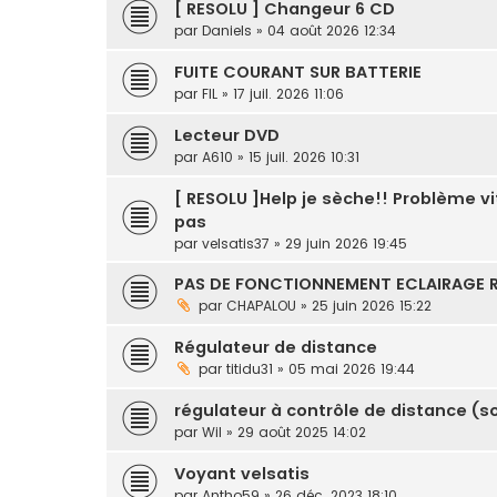
[ RESOLU ] Changeur 6 CD
par
Daniels
» 04 août 2026 12:34
FUITE COURANT SUR BATTERIE
par
FIL
» 17 juil. 2026 11:06
Lecteur DVD
par
A610
» 15 juil. 2026 10:31
[ RESOLU ]Help je sèche!! Problème v
pas
par
velsatis37
» 29 juin 2026 19:45
PAS DE FONCTIONNEMENT ECLAIRAGE
par
CHAPALOU
» 25 juin 2026 15:22
Régulateur de distance
par
titidu31
» 05 mai 2026 19:44
régulateur à contrôle de distance (
par
Wil
» 29 août 2025 14:02
Voyant velsatis
par
Antho59
» 26 déc. 2023 18:10