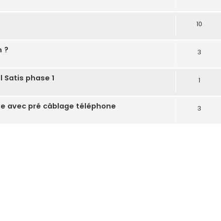
10
h ?
3
l Satis phase 1
1
se avec pré câblage téléphone
3