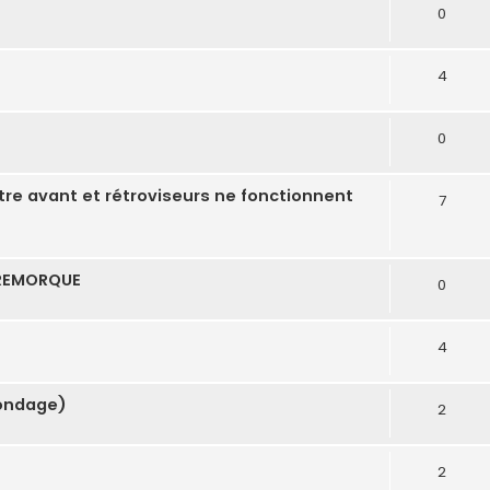
0
4
0
itre avant et rétroviseurs ne fonctionnent
7
 REMORQUE
0
4
sondage)
2
2