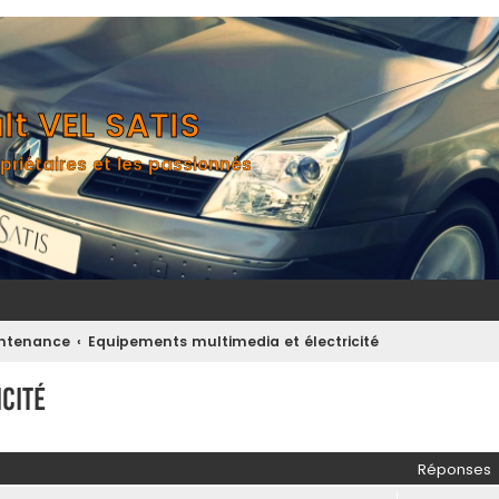
t VEL SATIS
priétaires et les passionnés
aintenance
Equipements multimedia et électricité
cité
her
herche avancée
Réponses