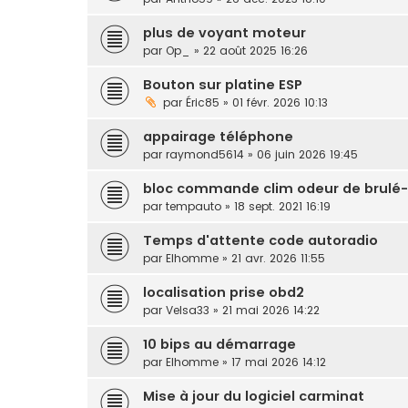
plus de voyant moteur
par
Op_
» 22 août 2025 16:26
Bouton sur platine ESP
par
Éric85
» 01 févr. 2026 10:13
appairage téléphone
par
raymond5614
» 06 juin 2026 19:45
bloc commande clim odeur de brulé-
par
tempauto
» 18 sept. 2021 16:19
Temps d'attente code autoradio
par
Elhomme
» 21 avr. 2026 11:55
localisation prise obd2
par
Velsa33
» 21 mai 2026 14:22
10 bips au démarrage
par
Elhomme
» 17 mai 2026 14:12
Mise à jour du logiciel carminat