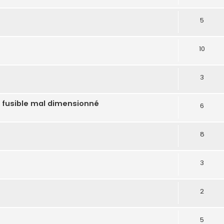
5
10
3
 fusible mal dimensionné
6
8
3
2
5