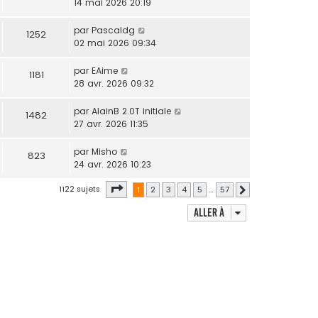
14 mai 2026 20:19
par
Pascaldg
1252
02 mai 2026 09:34
par
EAime
1181
28 avr. 2026 09:32
par
AlainB 2.0T initiale
1482
27 avr. 2026 11:35
par
Misho
823
24 avr. 2026 10:23
Page
1
sur
57
1122 sujets
1
2
3
4
5
…
57
Suivante
Aller à