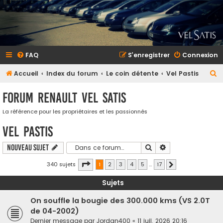
FAQ
S’enregistrer
Connexion
R
Accueil
Index du forum
Le coin détente
Vel Pastis
e
Forum Renault VEL SATIS
c
h
La référence pour les propriétaires et les passionnés
e
Vel Pastis
r
Rechercher
Recherche avancé
Nouveau sujet
c
Page
sur
h
340 sujets
1
2
3
4
5
…
17
Suivante
e
Sujets
r
On souffle la bougie des 300.000 kms (VS 2.0T
de 04-2002)
Dernier message par
Jordan400
«
11 juil. 2026 20:16