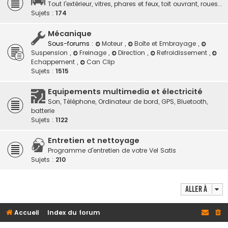
Tout l'extérieur, vitres, phares et feux, toit ouvrant, roues...
Sujets :
174
Mécanique
Sous-forums :
Moteur
,
Boîte et Embrayage
,
Suspension
,
Freinage
,
Direction
,
Refroidissement
,
Echappement
,
Can Clip
Sujets :
1515
Equipements multimedia et électricité
Son, Téléphone, Ordinateur de bord, GPS, Bluetooth,
batterie
Sujets :
1122
Entretien et nettoyage
Programme d'entretien de votre Vel Satis
Sujets :
210
Aller à
Accueil
Index du forum