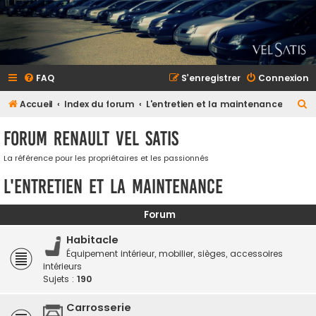
FAQ
S’enregistrer
Connexion
R
Accueil
Index du forum
L'entretien et la maintenance
e
Forum Renault VEL SATIS
c
h
La référence pour les propriétaires et les passionnés
e
L'entretien et la maintenance
r
c
Forum
h
Habitacle
e
Équipement intérieur, mobilier, sièges, accessoires
intérieurs
r
Sujets :
190
Carrosserie