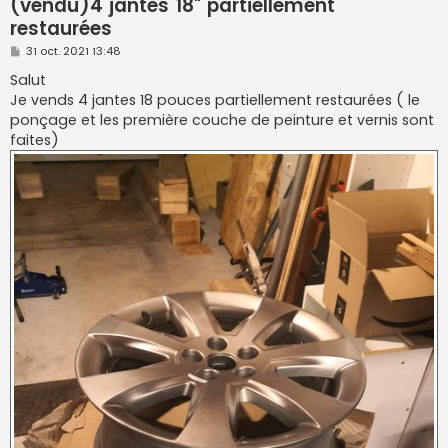
(vendu)4 jantes 18" partiellement
restaurées
M
31 oct. 2021 13:48
e
s
Salut
s
Je vends 4 jantes 18 pouces partiellement restaurées ( le
a
g
ponçage et les première couche de peinture et vernis sont
e
faites)