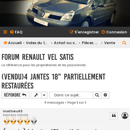
FAQ
S’enregistrer
Connexion
R
Accueil
Index du forum
Achat ou vente
Pièces détachées et accessoires
Vente
e
Forum Renault VEL SATIS
c
h
La référence pour les propriétaires et les passionnés
e
(vendu)4 jantes 18" partiellement
r
restaurées
c
Rechercher
Recherche a
Répondre
h
4 messages • Page
1
sur
1
e
r
mathieu63
Membre Initiale