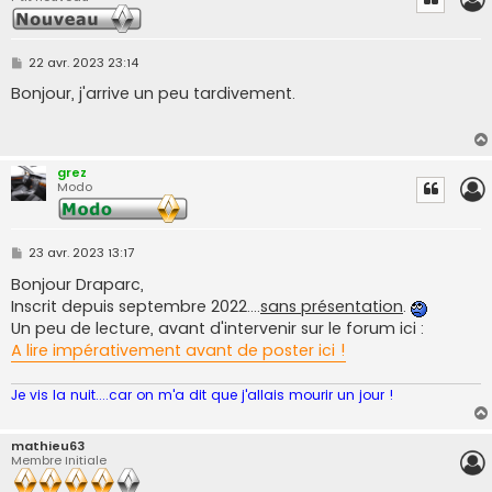
M
22 avr. 2023 23:14
e
s
Bonjour, j'arrive un peu tardivement.
s
a
g
e
grez
Modo
M
23 avr. 2023 13:17
e
s
Bonjour Draparc,
s
Inscrit depuis septembre 2022....
sans présentation
.
a
g
Un peu de lecture, avant d'intervenir sur le forum ici :
e
A lire impérativement avant de poster ici !
Je vis la nuit....car on m'a dit que j'allais mourir un jour !
mathieu63
Membre Initiale