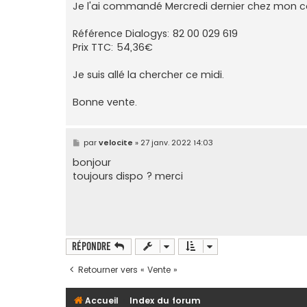
Je l'ai commandé Mercredi dernier chez mon c
Référence Dialogys: 82 00 029 619
Prix TTC: 54,36€
Je suis allé la chercher ce midi.
Bonne vente.
M
par
velocite
»
27 janv. 2022 14:03
e
s
bonjour
s
toujours dispo ? merci
a
g
e
Répondre
Retourner vers « Vente »
Accueil
Index du forum