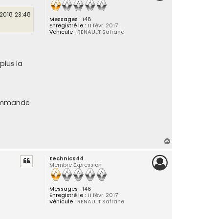
 2018 23:48
Messages :
148
Enregistré le :
11 févr. 2017
Véhicule :
RENAULT Safrane
plus la
écommande
H
a
technics44
u
Membre Expression
t
Messages :
148
Enregistré le :
11 févr. 2017
Véhicule :
RENAULT Safrane