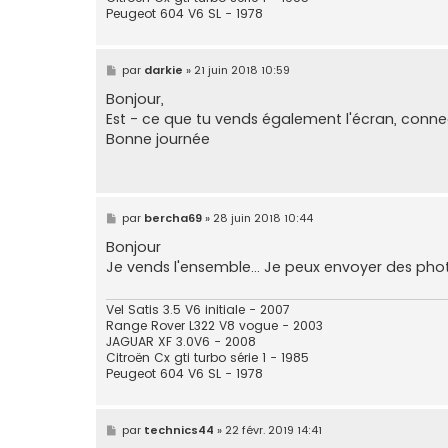
Peugeot 604 V6 SL - 1978
M
par
darkie
»
21 juin 2018 10:59
e
s
Bonjour,
s
Est - ce que tu vends également l'écran, connec
a
g
Bonne journée
e
M
par
bercha69
»
28 juin 2018 10:44
e
s
Bonjour
s
Je vends l'ensemble... Je peux envoyer des pho
a
g
e
Vel Satis 3.5 V6 initiale - 2007
Range Rover L322 V8 vogue - 2003
JAGUAR XF 3.0V6 - 2008
Citroën Cx gti turbo série 1 - 1985
Peugeot 604 V6 SL - 1978
M
par
technics44
»
22 févr. 2019 14:41
e