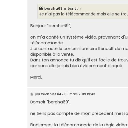
s
s
bercha69
a écrit :
↑
a
g
Je n'ai pas la télécommande mais elle se tro
e
Bonjour "bercha69",
on m'a confié un système vidéo, provenant d'une
télécommande.
J'ai contacté le concessionnaire Renault de m
disponible à la vente.
Dans ton annonce tu dis qu'il est facile de tro
car sans elle je suis bien évidemment bloqué.
Merci.
M
par
technics44
»
05 mars 2019 19:48
e
s
Bonsoir "bercha69",
s
a
g
ne tiens pas compte de mon précédent messa
e
Finalement la télécommande de la régie vidéo e