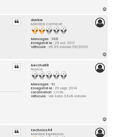
H
a
darkie
u
Membre Carminat
t
Messages :
368
Enregistré le :
29 oct. 2017
Véhicule :
V6 3.5 Initiale 09/2003
H
a
bercha69
u
Novice
t
Messages :
81
Enregistré le :
29 sept. 2014
Localisation :
LYON
Véhicule :
Vel Satis 3.5V6 initiale
H
a
technics44
u
Membre Expression
t