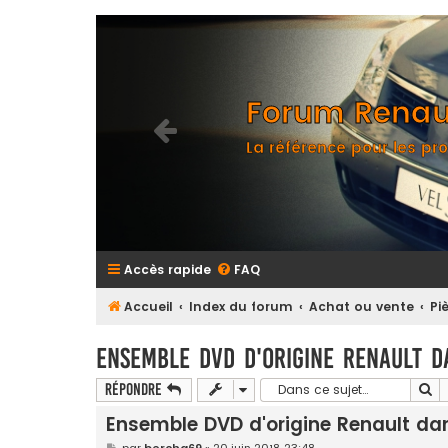
Forum Renaul
La référence pour les pro
Accès rapide
FAQ
Accueil
Index du forum
Achat ou vente
Pi
Ensemble DVD d'origine Renault d
Re
Répondre
Ensemble DVD d'origine Renault dan
M
par
bercha69
»
20 juin 2018 23:48