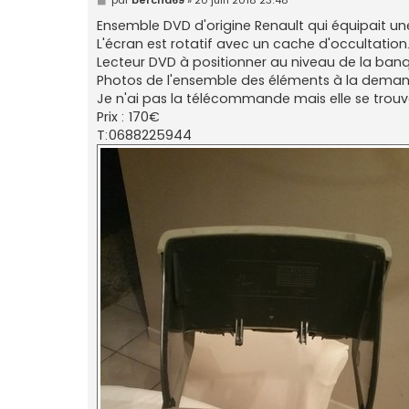
e
s
Ensemble DVD d'origine Renault qui équipait une 
s
L'écran est rotatif avec un cache d'occultation
a
g
Lecteur DVD à positionner au niveau de la banqu
e
Photos de l'ensemble des éléments à la deman
Je n'ai pas la télécommande mais elle se trouv
Prix : 170€
T:0688225944