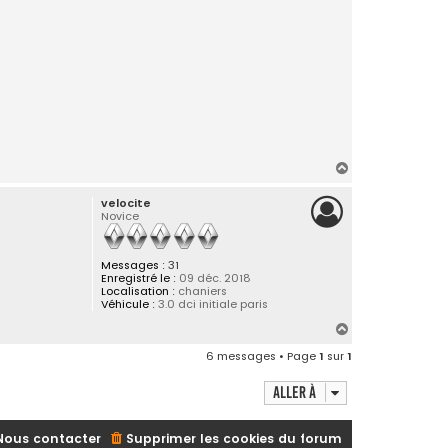
H
a
velocite
u
Novice
t
Messages :
31
Enregistré le :
09 déc. 2018
Localisation :
chaniers
Véhicule :
3.0 dci initiale paris
H
a
6 messages • Page
1
sur
1
u
t
Aller à
Nous contacter
Supprimer les cookies du forum