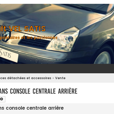
t VEL SATIS
priétaires et les passionnés
èces détachées et accessoires
Vente
ans console centrale arrière
chercher
Recherche avancée
s console centrale arrière