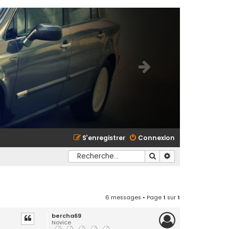
S’enregistrer
Connexion
Rechercher
Recherche avancé
6 messages • Page
1
sur
1
bercha69
Novice