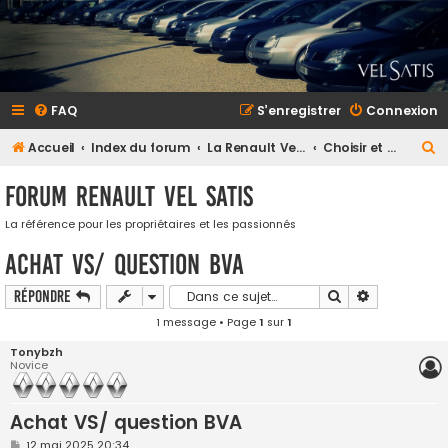
FAQ
S’enregistrer
Connexion
R
Accueil
Index du forum
La Renault Vel Satis
Choisir et acheter une Vel Satis
e
Forum Renault VEL SATIS
c
h
La référence pour les propriétaires et les passionnés
e
Achat VS/ question BVA
r
Rechercher
Recherche a
Répondre
c
1 message • Page
1
sur
1
h
Tonybzh
e
Novice
r
Achat VS/ question BVA
M
12 mai 2025 20:34