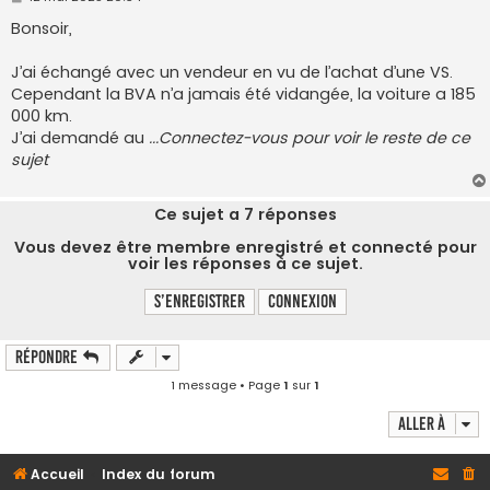
e
s
Bonsoir,
s
a
g
J’ai échangé avec un vendeur en vu de l’achat d’une VS.
e
Cependant la BVA n’a jamais été vidangée, la voiture a 185
000 km.
J’ai demandé au
...Connectez-vous pour voir le reste de ce
sujet
Ce sujet a
7
réponses
Vous devez être membre enregistré et connecté pour
voir les réponses à ce sujet.
S’enregistrer
Connexion
Répondre
1 message • Page
1
sur
1
Aller à
Accueil
Index du forum