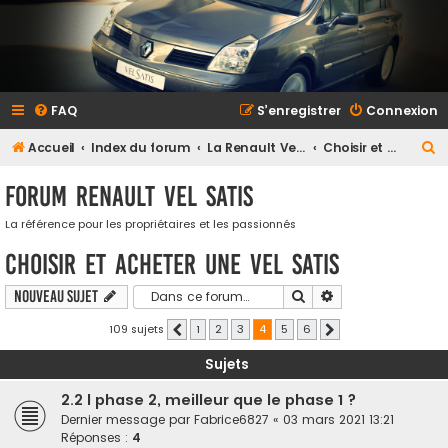
FAQ
S’enregistrer
Connexion
R
Accueil
Index du forum
La Renault Vel Satis
Choisir et acheter une Vel Satis
e
Forum Renault VEL SATIS
c
h
La référence pour les propriétaires et les passionnés
e
Choisir et acheter une Vel Satis
r
Rechercher
Recherche avancé
Nouveau sujet
c
h
109 sujets
1
2
3
4
5
6
Précédente
Suivante
e
Sujets
r
2.2 l phase 2, meilleur que le phase 1 ?
Dernier message par
Fabrice6827
«
03 mars 2021 13:21
Réponses :
4