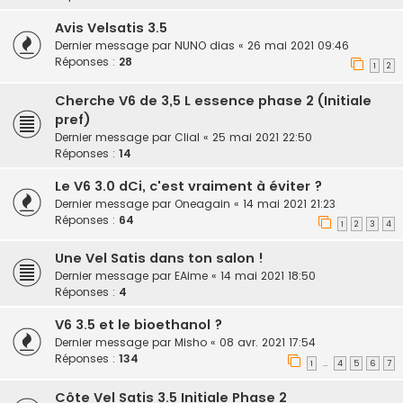
Avis Velsatis 3.5
Dernier message par
NUNO dias
«
26 mai 2021 09:46
Réponses :
28
1
2
Cherche V6 de 3,5 L essence phase 2 (Initiale
pref)
Dernier message par
Clial
«
25 mai 2021 22:50
Réponses :
14
Le V6 3.0 dCi, c'est vraiment à éviter ?
Dernier message par
Oneagain
«
14 mai 2021 21:23
Réponses :
64
1
2
3
4
Une Vel Satis dans ton salon !
Dernier message par
EAime
«
14 mai 2021 18:50
Réponses :
4
V6 3.5 et le bioethanol ?
Dernier message par
Misho
«
08 avr. 2021 17:54
Réponses :
134
1
4
5
6
7
…
Côte Vel Satis 3.5 Initiale Phase 2