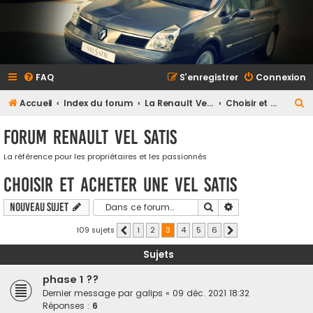
FAQ
S’enregistrer
Connexion
R
Accueil
Index du forum
La Renault Vel Satis
Choisir et acheter une Vel Satis
e
Forum Renault VEL SATIS
c
h
La référence pour les propriétaires et les passionnés
e
Choisir et acheter une Vel Satis
r
Rechercher
Recherche avancé
Nouveau sujet
c
h
109 sujets
1
2
3
4
5
6
Précédente
Suivante
e
Sujets
r
phase 1 ??
Dernier message par
galips
«
09 déc. 2021 18:32
Réponses :
6