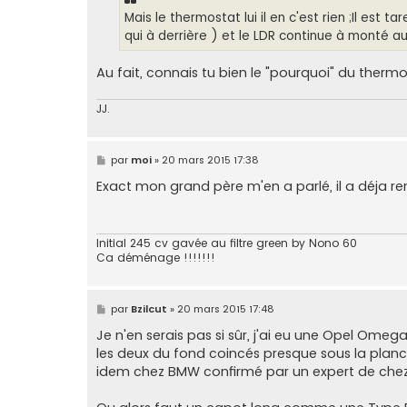
Mais le thermostat lui il en c'est rien ;Il est
qui à derrière ) et le LDR continue à monté a
Au fait, connais tu bien le "pourquoi" du therm
JJ.
M
par
moi
»
20 mars 2015 17:38
e
s
Exact mon grand père m'en a parlé, il a déja rem
s
a
g
e
Initial 245 cv gavée au filtre green by Nono 60
Ca déménage !!!!!!!
M
par
Bzilcut
»
20 mars 2015 17:48
e
s
Je n'en serais pas si sûr, j'ai eu une Opel Ome
s
les deux du fond coincés presque sous la planc
a
g
idem chez BMW confirmé par un expert de chez
e