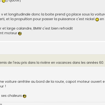
 E
[/quote]
n v et longitudinale donc la boite prend ça place sous la voitu
ti, et la propultion pour passer la puissance c'est nickel
en 
r et large calandre, BMW c'est bien refroidit
lent moteur
emis de l'eau pris dans la rivière en vacances dans les années 60.
une voiture arrêtée au bord de la route, capot moteur ouvert 
ur !
t ses chaleurs
is.