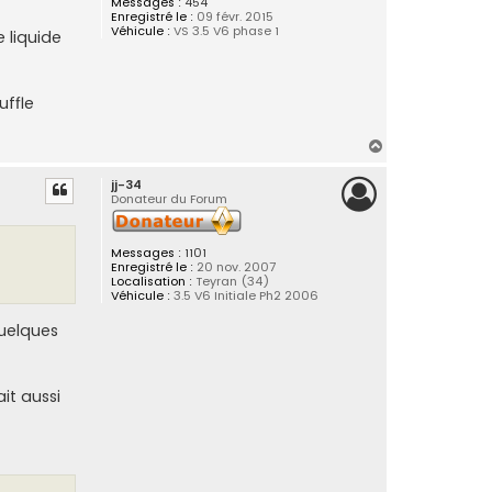
Messages :
454
Enregistré le :
09 févr. 2015
Véhicule :
VS 3.5 V6 phase 1
e liquide
uffle
H
a
jj-34
u
Donateur du Forum
t
Messages :
1101
Enregistré le :
20 nov. 2007
Localisation :
Teyran (34)
Véhicule :
3.5 V6 Initiale Ph2 2006
quelques
it aussi