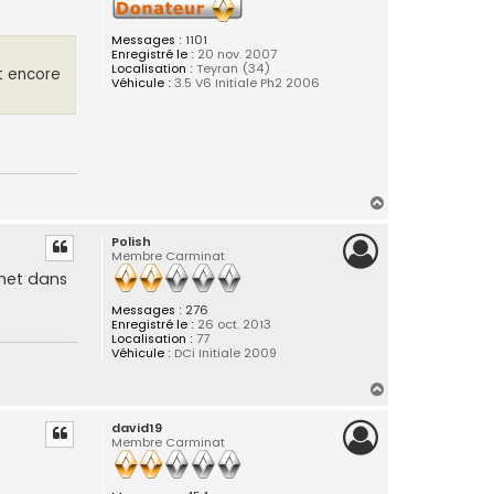
Messages :
1101
Enregistré le :
20 nov. 2007
Localisation :
Teyran (34)
t encore
Véhicule :
3.5 V6 Initiale Ph2 2006
H
a
Polish
u
Membre Carminat
t
met dans
Messages :
276
Enregistré le :
26 oct. 2013
Localisation :
77
Véhicule :
DCi Initiale 2009
H
a
david19
u
Membre Carminat
t