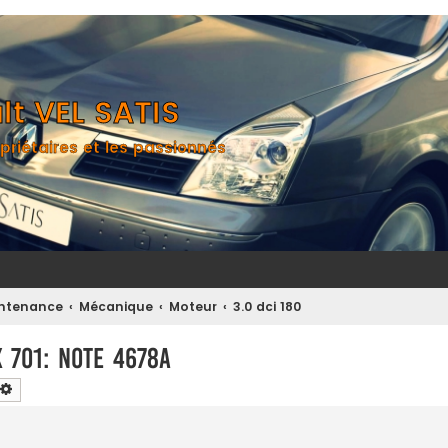
t VEL SATIS
priétaires et les passionnés
aintenance
Mécanique
Moteur
3.0 dci 180
X 701: Note 4678A
chercher
Recherche avancée