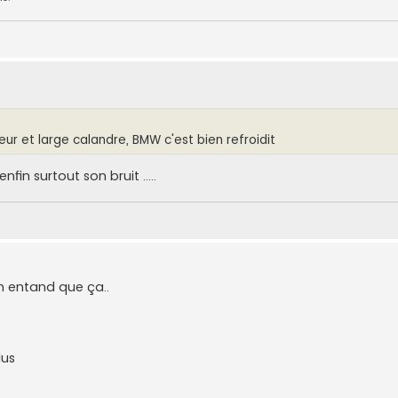
eur et large calandre, BMW c'est bien refroidit
fin surtout son bruit .....
on entand que ça..
lus