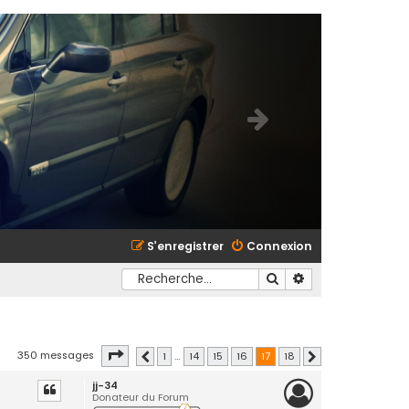
S’enregistrer
Connexion
Rechercher
Recherche avancé
Page
sur
350 messages
1
…
14
15
16
17
18
Précédente
Suivante
jj-34
Donateur du Forum