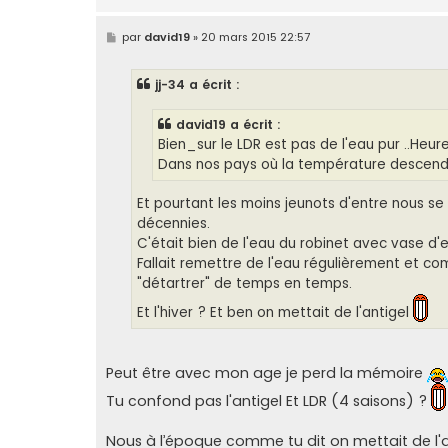
M
par
david19
»
20 mars 2015 22:57
e
s
s
jj-34 a écrit :
a
g
e
david19 a écrit :
Bien_sur le LDR est pas de l'eau pur ..He
Dans nos pays où la température descend 
Et pourtant les moins jeunots d'entre nous se 
décennies.
C'était bien de l'eau du robinet avec vase d
Fallait remettre de l'eau régulièrement et comm
"détartrer" de temps en temps.
Et l'hiver ? Et ben on mettait de l'antigel
Peut être avec mon age je perd la mémoire
Tu confond pas l'antigel Et LDR (4 saisons) ?
Nous à l’époque comme tu dit on mettait de l'a