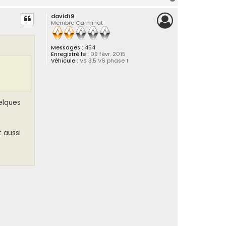
a
david19
u
Membre Carminat
t
Messages :
454
Enregistré le :
09 févr. 2015
Véhicule :
VS 3.5 V6 phase 1
uelques
t aussi