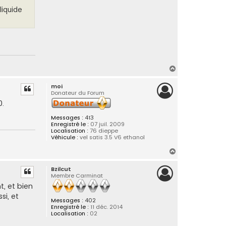
liquide
H
a
moi
u
Donateur du Forum
t
0.
Messages :
413
Enregistré le :
07 juil. 2009
Localisation :
76 dieppe
Véhicule :
vel satis 3.5 V6 ethanol
H
a
Bzilcut
u
Membre Carminat
t
t, et bien
si, et
Messages :
402
Enregistré le :
11 déc. 2014
Localisation :
02