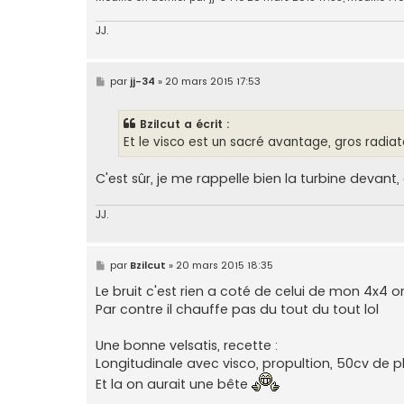
JJ.
M
par
jj-34
»
20 mars 2015 17:53
e
s
s
Bzilcut a écrit :
a
g
Et le visco est un sacré avantage, gros radiat
e
C'est sûr, je me rappelle bien la turbine devant, en
JJ.
M
par
Bzilcut
»
20 mars 2015 18:35
e
s
Le bruit c'est rien a coté de celui de mon 4x4 
s
Par contre il chauffe pas du tout du tout lol
a
g
e
Une bonne velsatis, recette :
Longitudinale avec visco, propultion, 50cv de p
Et la on aurait une bête