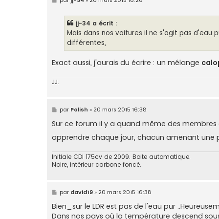
e
s
s
jj-34 a écrit :
a
g
Mais dans nos voitures il ne s'agit pas d'eau 
e
différentes,
Exact aussi, j'aurais du écrire : un mélange
calo
JJ.
M
par
Polish
»
20 mars 2015 16:38
e
s
Sur ce forum il y a quand même des membres q
s
a
apprendre chaque jour, chacun amenant une pierr
g
e
Initiale CDi 175cv de 2009. Boite automatique.
Noire, intérieur carbone foncé.
M
par
david19
»
20 mars 2015 16:38
e
s
Bien_sur le LDR est pas de l'eau pur ..Heureus
s
Dans nos pays où la température descend sous 
a