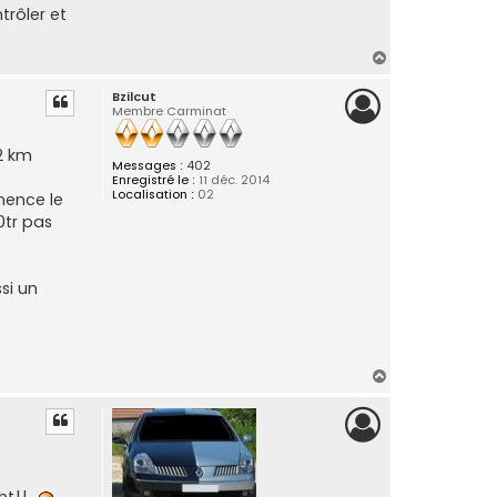
trôler et
H
a
Bzilcut
u
Membre Carminat
t
2 km
Messages :
402
Enregistré le :
11 déc. 2014
Localisation :
02
nence le
0tr pas
si un
H
a
u
t
ght!!