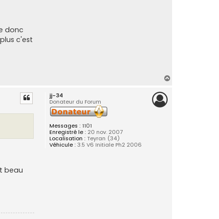
re donc
plus c'est
H
a
jj-34
u
Donateur du Forum
t
Messages :
1101
Enregistré le :
20 nov. 2007
Localisation :
Teyran (34)
Véhicule :
3.5 V6 Initiale Ph2 2006
et beau