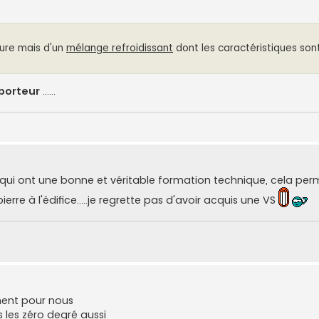
pure mais d'un
mélange refroidissant
dont les caractéristiques son
porteur
......
ui ont une bonne et véritable formation technique, cela per
e à l'édifice.....je regrette pas d'avoir acquis une VS
ement pour nous
les zéro degré aussi