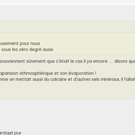
ureusement pour nous
sous les zéro degré aussi
souviennent sûrement que c'était le cas il ya encore ..... disons q
'expansion athmosphérique et son évaporation !
e on mettait aussi du calcaire et d'autres sels minéraux, il fallai
ntigel pur