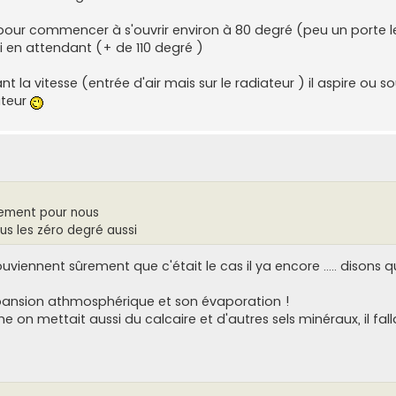
arer pour commencer à s'ouvrir environ à 80 degré (peu un porte l
si en attendant (+ de 110 degré )
 la vitesse (entrée d'air mais sur le radiateur ) il aspire ou so
ateur
usement pour nous
s les zéro degré aussi
uviennent sûrement que c'était le cas il ya encore ..... disons 
expansion athmosphérique et son évaporation !
 on mettait aussi du calcaire et d'autres sels minéraux, il falla