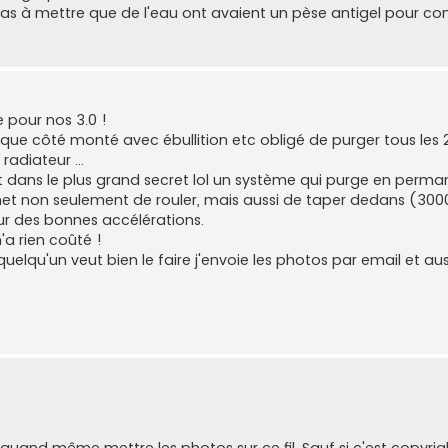
é pas à mettre que de l'eau ont avaient un pèse antigel pour con
e pour nos 3.0 !
que côté monté avec ébullition etc obligé de purger tous les 
radiateur ...
t dans le plus grand secret lol un système qui purge en perma
met non seulement de rouler, mais aussi de taper dedans (300
ur des bonnes accélérations.
a rien coûté !
uelqu'un veut bien le faire j'envoie les photos par email et aus
x quand même mettre les photos sur ce fil. Sauf si c'est copyri