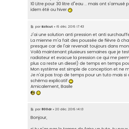
10 Litre pour 30 litre d"eau ... mais ont s'amus
idem été ou hiver
M
par
Bzilcut
»
15 déc. 2015 17:43
e
s
J'ai une solution anti pression et anti surchauff
s
La mienne m'a fait des poussée de fièvre à cha
a
g
presque car de l'air revenait toujours dans mon 
e
Voilà maintenant plusieurs semaines que je tes
radiateur et evacue la pression ce qui me per
plus ca reste un diesel) de temps en temps po
Mon système est simple de conception et ne m'
Je n'ai pas trop de temps pour un tuto mais si q
schéma explicatif
Amicalement, Basile
M
par
800dr
»
20 déc. 2015 14:13
e
s
Bonjour,
s
a
g
si tu n'as pas le temps de faire un tuto, tu peu