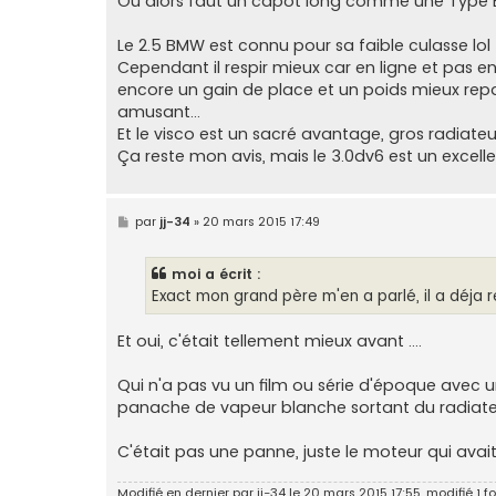
Ou alors faut un capot long comme une Type
Le 2.5 BMW est connu pour sa faible culasse lol
Cependant il respir mieux car en ligne et pas e
encore un gain de place et un poids mieux repar
amusant...
Et le visco est un sacré avantage, gros radiateu
Ça reste mon avis, mais le 3.0dv6 est un excel
M
par
jj-34
»
20 mars 2015 17:49
e
s
s
moi a écrit :
a
g
Exact mon grand père m'en a parlé, il a déja r
e
Et oui, c'était tellement mieux avant ....
Qui n'a pas vu un film ou série d'époque avec 
panache de vapeur blanche sortant du radiate
C'était pas une panne, juste le moteur qui avai
Modifié en dernier par
jj-34
le 20 mars 2015 17:55, modifié 1 fo