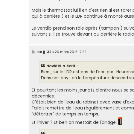
g
e
Mais le thermostat lui il en c'est rien ;Il est t
qui à derrière ) et le LDR continue à monté aus
Le ventilo prend son rôle après (tampon ) suivant
suivant si il se trouve devant ou derrière le radi
M
par
jj-34
»
20 mars 2015 17:29
e
s
s
david19 a écrit :
a
g
Bien_sur le LDR est pas de l'eau pur ..Heure
e
Dans nos pays où la température descend sou
Et pourtant les moins jeunots d'entre nous se so
décennies.
C'était bien de l'eau du robinet avec vase d'
Fallait remettre de l'eau régulièrement et comme
"détartrer" de temps en temps.
Et l'hiver ? Et ben on mettait de l'antigel