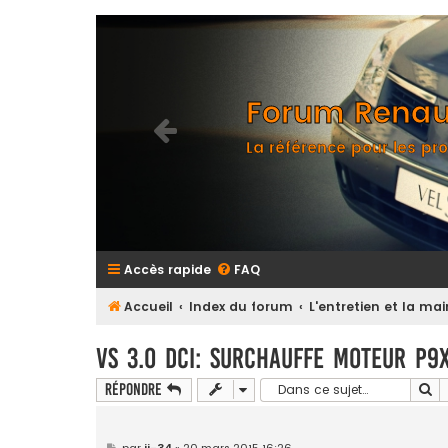
Forum Renaul
La référence pour les pro
Accès rapide
FAQ
Accueil
Index du forum
L'entretien et la m
VS 3.0 DCI: Surchauffe Moteur P9
Re
Répondre
M
par
jj-34
»
20 mars 2015 16:26