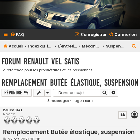
FAQ
S’enregistrer
Connexion
R
Accueil
Index du forum
L'entretien et la maintenance
Mécanique
Suspension
e
Forum Renault VEL SATIS
c
h
La référence pour les propriétaires et les passionnés
e
Remplacement Butée élastique, suspension
r
Rechercher
Recherche a
Répondre
c
3 messages • Page
1
sur
1
h
bruce3141
e
Novice
r
Remplacement Butée élastique, suspension
M
22 oct. 2021 00:08