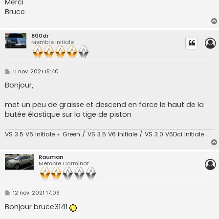
Merci
Bruce.
800dr
Membre Initiale
M
11 nov. 2021 15:40
e
s
Bonjour,
s
a
g
met un peu de graisse et descend en force le haut de la
e
butée élastique sur la tige de piston
VS 3.5 V6 Initiale + Green / VS 3.5 V6 Initiale / VS 3.0 V6Dci Initiale
Rauman
Membre Carminat
M
12 nov. 2021 17:09
e
s
Bonjour bruce3141
s
a