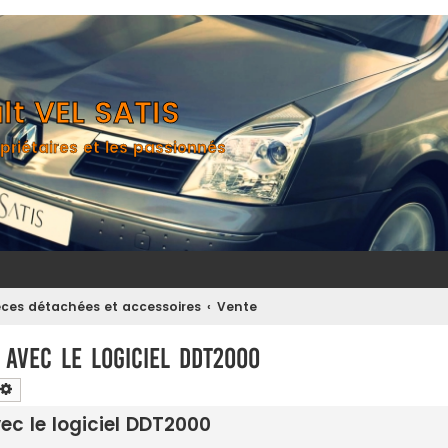
t VEL SATIS
priétaires et les passionnés
èces détachées et accessoires
Vente
r avec le logiciel DDT2000
chercher
Recherche avancée
vec le logiciel DDT2000