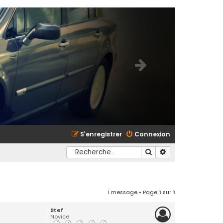
S’enregistrer
Connexion
Rechercher
Recherche avancé
1 message • Page
1
sur
1
Stef
Novice