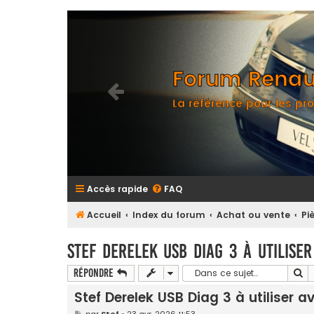
Forum Renaul
La référence pour les pro
Accès rapide
FAQ
Accueil
Index du forum
Achat ou vente
Pi
Stef Derelek USB Diag 3 à utilise
Re
Répondre
Stef Derelek USB Diag 3 à utiliser a
M
par
Stef
»
23 avr. 2026 11:53