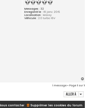
Messages :
32
Enregistré le :
18 janv. 2015
Localisation :
Massy
Véhicule :
2.0 turbo 16V
H
a
1 message • Page
1
sur
1
u
t
Aller à
Nous contacter
Supprimer les cookies du forum