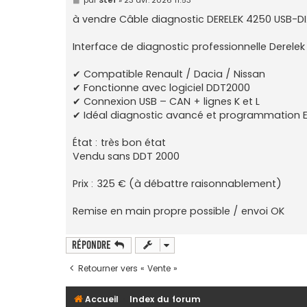
e
s
à vendre Câble diagnostic DERELEK 4250 USB-D
s
a
g
Interface de diagnostic professionnelle Derele
e
✔ Compatible Renault / Dacia / Nissan
✔ Fonctionne avec logiciel DDT2000
✔ Connexion USB – CAN + lignes K et L
✔ Idéal diagnostic avancé et programmation 
État : très bon état
Vendu sans DDT 2000
Prix : 325 € (à débattre raisonnablement)
Remise en main propre possible / envoi OK
Répondre
Retourner vers « Vente »
Accueil
Index du forum