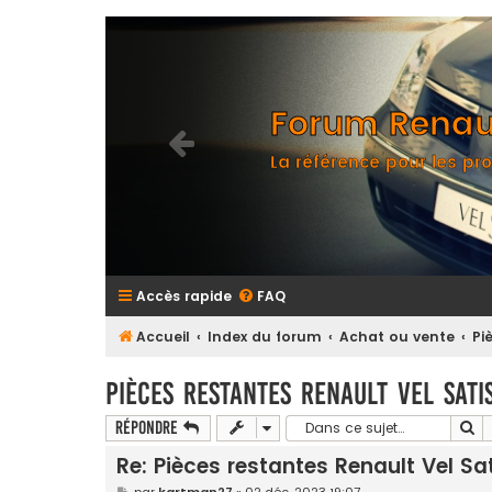
Forum Renaul
La référence pour les pro
Accès rapide
FAQ
Accueil
Index du forum
Achat ou vente
Pi
Pièces restantes Renault Vel Sati
Re
Répondre
Re: Pièces restantes Renault Vel Sa
M
par
kartman27
»
02 déc. 2023 19:07