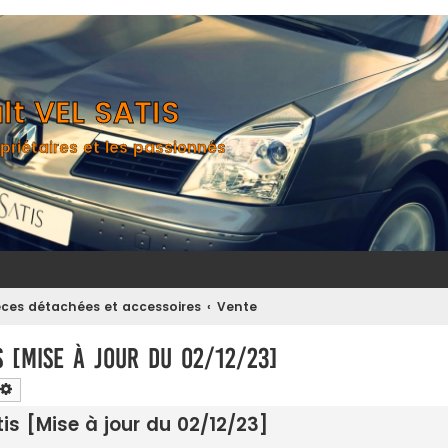
t VEL SATIS
priétaires et les passionnés
èces détachées et accessoires
Vente
s [Mise à jour du 02/12/23]
chercher
Recherche avancée
tis [Mise à jour du 02/12/23]