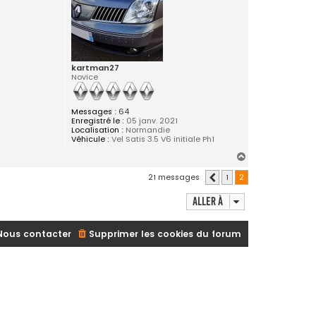
kartman27
Novice
Messages :
64
Enregistré le :
05 janv. 2021
Localisation :
Normandie
Véhicule :
Vel Satis 3.5 V6 initiale Ph1
H
a
21 messages
1
2
Précédente
u
t
Aller à
Nous contacter
Supprimer les cookies du forum