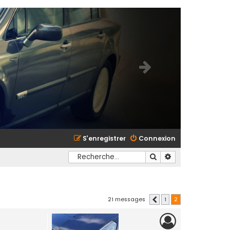
S’enregistrer
Connexion
Rechercher
Recherche avancé
21 messages
1
2
Précédente