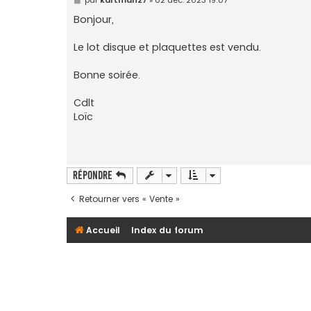
e
s
Bonjour,
s
a
g
Le lot disque et plaquettes est vendu.
e
Bonne soirée.
Cdlt
Loïc
Répondre
Retourner vers « Vente »
Accueil
Index du forum