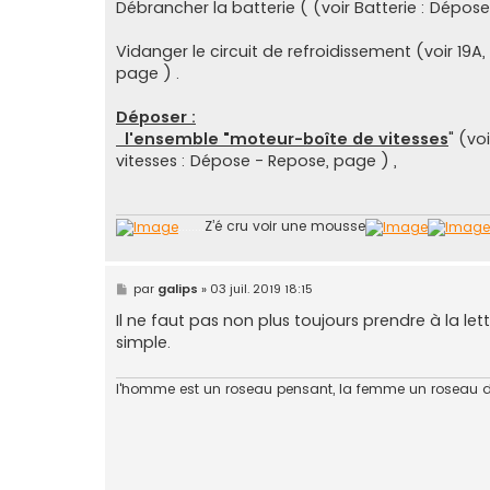
Débrancher la batterie ( (voir Batterie : Dépose
Vidanger le circuit de refroidissement (voir 19A
page ) .
Déposer :
l'ensemble "moteur-boîte de vitesses
" (vo
vitesses : Dépose - Repose, page ) ,
........
Z’é cru voir une mousse
M
par
galips
»
03 juil. 2019 18:15
e
s
Il ne faut pas non plus toujours prendre à la le
s
simple.
a
g
e
l'homme est un roseau pensant, la femme un roseau 