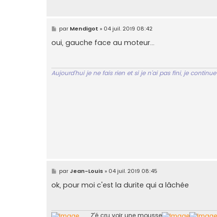
M
par
Mendigot
»
04 juil. 2019 08:42
e
s
oui, gauche face au moteur...
s
a
g
e
Aujourd'hui je ne fais rien et si je n'ai pas fini, je contin
M
par
Jean-Louis
»
04 juil. 2019 08:45
e
s
ok, pour moi c'est la durite qui a lâchée
s
a
g
e
........
Z’é cru voir une mousse