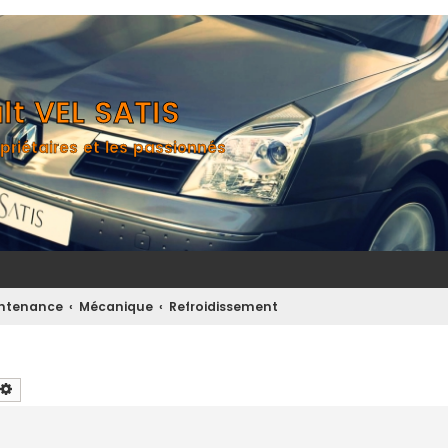
t VEL SATIS
priétaires et les passionnés
aintenance
Mécanique
Refroidissement
chercher
Recherche avancée