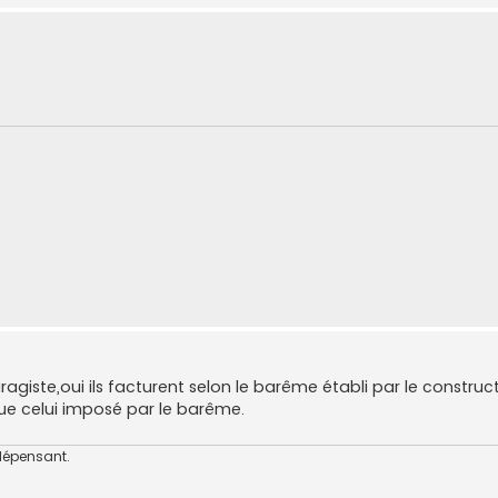
agiste,oui ils facturent selon le barême établi par le construc
 que celui imposé par le barême.
dépensant.