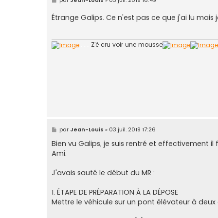
e
s
Étrange Galips. Ce n'est pas ce que j'ai lu mais
s
a
g
e
........
Z’é cru voir une mousse
M
par
Jean-Louis
»
03 juil. 2019 17:26
e
s
Bien vu Galips, je suis rentré et effectivement 
s
Ami.
a
g
e
J'avais sauté le début du MR :
1. ÉTAPE DE PRÉPARATION À LA DÉPOSE
Mettre le véhicule sur un pont élévateur à deux