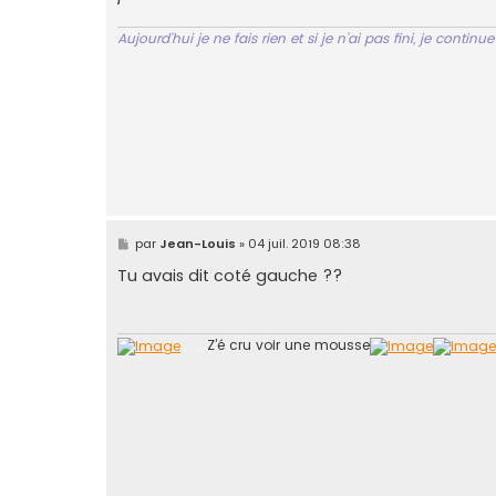
e
Aujourd'hui je ne fais rien et si je n'ai pas fini, je contin
M
par
Jean-Louis
»
04 juil. 2019 08:38
e
s
Tu avais dit coté gauche ??
s
a
g
e
........
Z’é cru voir une mousse