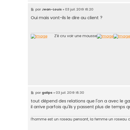
M
par
Jean-Louis
»
03 juil. 2019 18:20
e
s
Oui mais vont-ils le dire au client ?
s
a
g
e
........
Z’é cru voir une mousse
M
par
galips
»
03 juil. 2019 18:30
e
s
tout dépend des relations que l'on a avec le gar
s
il arrive parfois qu'ils y passent plus de temps
a
g
e
l'homme est un roseau pensant, la femme un roseau 