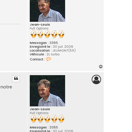
Jean-Louis
Full Options
Messages :
3385
Enregistré le :
30 juil. 2008
Localisation :
JEUMONT(59)
Véhicule :
2L turbo
C
Contact :
o
n
H
t
a
a
c
u
t
t
e
 notre
r
J
e
a
n
-
Jean-Louis
L
Full Options
o
u
i
s
Messages :
3385
Enregistré le :
30 juil. 2008