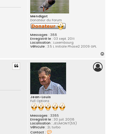
n
-
L
o
Mendigot
u
Donateur du Forum
i
s
Messages :
388
Enregistré le :
03 sept. 2011
Localisation :
Luxembourg
Véhicule :
3.5 L Initiale Phase2 2009 GPL
H
a
u
t
Jean-Louis
Full Options
Messages :
3385
Enregistré le :
30 juil. 2008
Localisation :
JEUMONT(59)
Véhicule :
2L turbo
C
Contact :