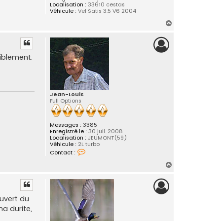
Localisation :
33610 cestas
u
Véhicule :
Vel Satis 3.5 V6 2004
i
s
H
a
u
t
iblement.
Jean-Louis
Full Options
Messages :
3385
Enregistré le :
30 juil. 2008
Localisation :
JEUMONT(59)
Véhicule :
2L turbo
C
Contact :
o
n
H
t
a
a
c
u
t
t
e
uvert du
r
ma durite,
J
e
a