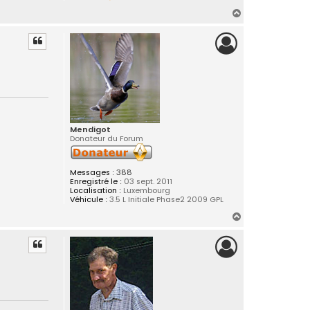
o
n
H
t
a
a
c
u
t
t
e
r
J
e
a
n
-
L
o
Mendigot
u
Donateur du Forum
i
s
Messages :
388
Enregistré le :
03 sept. 2011
Localisation :
Luxembourg
Véhicule :
3.5 L Initiale Phase2 2009 GPL
H
a
u
t