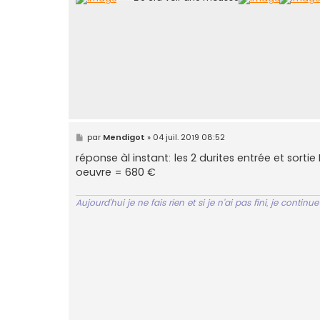
M
par
Mendigot
»
04 juil. 2019 08:52
e
s
réponse àl instant: les 2 durites entrée et sorti
s
oeuvre = 680 €
a
g
e
Aujourd'hui je ne fais rien et si je n'ai pas fini, je contin