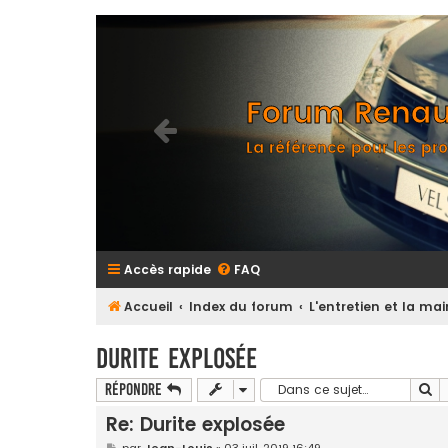
Forum Renaul
La référence pour les pro
Accès rapide
FAQ
Accueil
Index du forum
L'entretien et la m
Durite explosée
Re
Répondre
Re: Durite explosée
M
par
Jean-Louis
»
03 juil. 2019 16:49