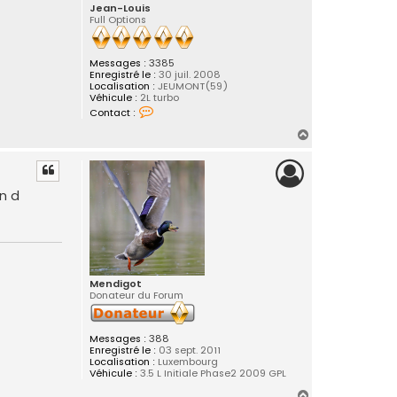
Jean-Louis
Full Options
Messages :
3385
Enregistré le :
30 juil. 2008
Localisation :
JEUMONT(59)
Véhicule :
2L turbo
C
Contact :
o
n
H
t
a
a
c
u
t
t
e
in d
r
J
e
a
n
-
L
o
Mendigot
u
Donateur du Forum
i
s
Messages :
388
Enregistré le :
03 sept. 2011
Localisation :
Luxembourg
Véhicule :
3.5 L Initiale Phase2 2009 GPL
H