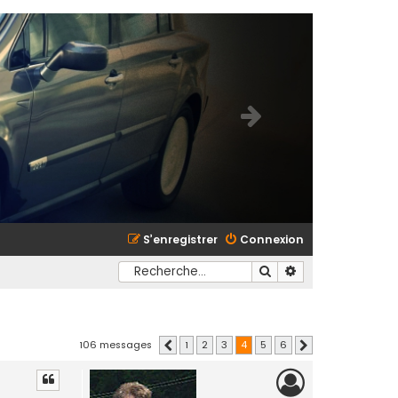
S’enregistrer
Connexion
Rechercher
Recherche avancé
106 messages
1
2
3
4
5
6
Précédente
Suivante