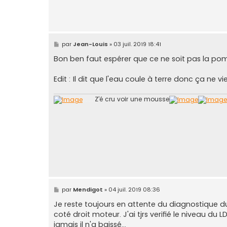
M
par
Jean-Louis
»
03 juil. 2019 18:41
e
s
Bon ben faut espérer que ce ne soit pas la po
s
a
g
Edit : Il dit que l'eau coule à terre donc ça ne 
e
........
Z’é cru voir une mousse
M
par
Mendigot
»
04 juil. 2019 08:36
e
s
Je reste toujours en attente du diagnostique d
s
coté droit moteur. J'ai tjrs verifié le niveau 
a
g
jamais il n'a baissé...