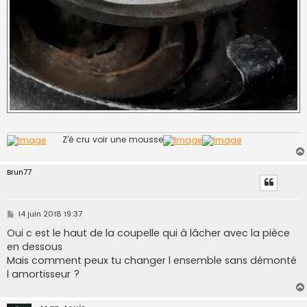
........
Z’é cru voir une mousse
Brun77
M
14 juin 2018 19:37
e
s
Oui c est le haut de la coupelle qui à lâcher avec la pièce
s
en dessous
a
g
Mais comment peux tu changer l ensemble sans démonté
e
l amortisseur ?