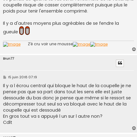
s
coupelle risque de casser complétement puisque plus le
a
g
poids pour tenir l'ensemble comprimé.
e
Il y a d'autres moyens plus agréables de se fendre la
gueule
........
Z’é cru voir une mousse
Brun77
M
15 juin 2018 07:19
e
s
Il y a l écrou central qui bloque le haut de la coupelle je ne
s
pense pas que sa part dans tout les sens elle est juste
a
g
dessoude du bas donc je pense que même si le ressort se
e
décompresser tout seul sa va bloqué avec le haut de la
coupelle qui est dessoudé
En gros tout va s appuyé l un sur l autre non?
Cdlt