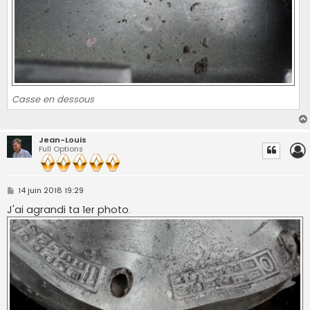
Casse en dessous
Jean-Louis
Full Options
M
14 juin 2018 19:29
e
s
J'ai agrandi ta 1er photo.
s
a
g
e