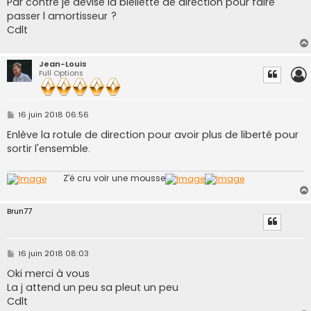
Par contre je devise la biellette de direction pour faire
passer l amortisseur ?
Cdlt
Jean-Louis
Full Options
M
16 juin 2018 06:56
e
s
Enlève la rotule de direction pour avoir plus de liberté pour
s
sortir l'ensemble.
a
g
e
........
Z’é cru voir une mousse
Brun77
M
16 juin 2018 08:03
e
s
Oki merci à vous
s
La j attend un peu sa pleut un peu
a
g
Cdlt
e