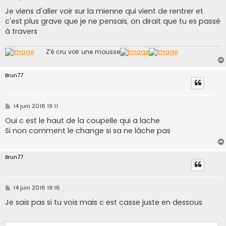
e
s
Je viens d'aller voir sur la mienne qui vient de rentrer et
s
c'est plus grave que je ne pensais, on dirait que tu es passé
a
g
à travers
e
........
Z’é cru voir une mousse
Brun77
M
14 juin 2018 19:11
e
s
Oui c est le haut de la coupelle qui a lache
s
Si non comment le change si sa ne lâche pas
a
g
e
Brun77
M
14 juin 2018 19:18
e
s
Je sais pas si tu vois mais c est casse juste en dessous
s
a
g