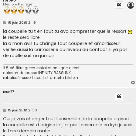
roroHD
Membre Privilège
M
15 juin 2018 21:19
e
s
la coupelle tu t en fout tu ava compresser que le ressort
s
le reste sera libre
a
g
la a mon avis tu change tout coupelle et amortisseur
e
vérifie aussi la carrosserie au niveau du contact si ya pas
de rouille sait on jamais
3.5 V6 filtre green installation ligne direct
caisson de basse INFINITY BASSLINK
rabaissé ressort court et amorto bilstein
Brun77
M
15 juin 2018 21:30
e
s
Oui je vais changer tout l ensemble de la coupelle a priori
s
la coupelle est d origine la j' ai pris l ensemble en kyb je vais
a
g
le faire demain matin
e