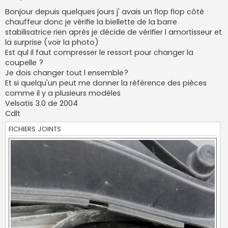
e
s
Bonjour depuis quelques jours j' avais un flop flop côté
s
chauffeur donc je vérifie la biellette de la barre
a
g
stabilisatrice rien après je décide de vérifier l amortisseur et
e
la surprise (voir la photo)
Est qul il faut compresser le ressort pour changer la
coupelle ?
Je dois changer tout l ensemble?
Et si quelqu'un peut me donner la référence des pièces
comme il y a plusieurs modèles
Velsatis 3.0 de 2004
Cdlt
FICHIERS JOINTS