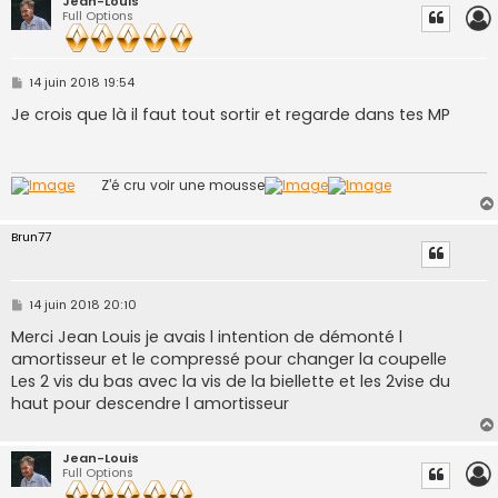
Jean-Louis
Full Options
M
14 juin 2018 19:54
e
s
Je crois que là il faut tout sortir et regarde dans tes MP
s
a
g
e
........
Z’é cru voir une mousse
Brun77
M
14 juin 2018 20:10
e
s
Merci Jean Louis je avais l intention de démonté l
s
amortisseur et le compressé pour changer la coupelle
a
g
Les 2 vis du bas avec la vis de la biellette et les 2vise du
e
haut pour descendre l amortisseur
Jean-Louis
Full Options