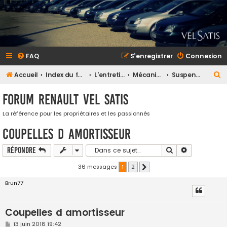
FAQ
S’enregistrer
Connexion
R
Accueil
Index du forum
L'entretien et la maintenance
Mécanique
Suspension
e
Forum Renault VEL SATIS
c
h
La référence pour les propriétaires et les passionnés
e
Coupelles d amortisseur
r
Rechercher
Recherche a
Répondre
c
h
36 messages
1
2
Suivante
e
Brun77
r
Coupelles d amortisseur
M
13 juin 2018 19:42