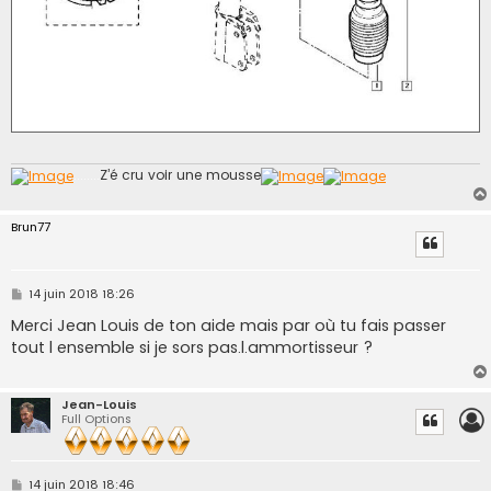
........
Z’é cru voir une mousse
Brun77
M
14 juin 2018 18:26
e
s
Merci Jean Louis de ton aide mais par où tu fais passer
s
tout l ensemble si je sors pas.l.ammortisseur ?
a
g
e
Jean-Louis
Full Options
M
14 juin 2018 18:46