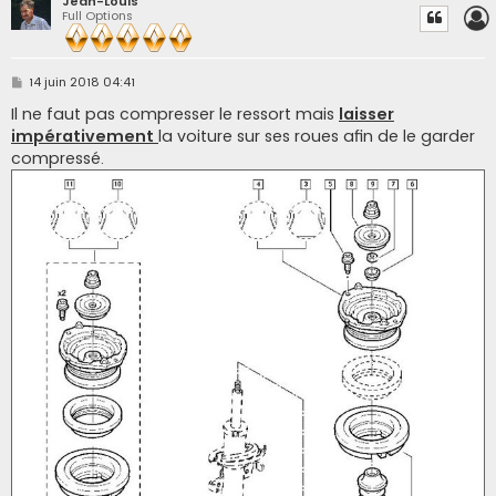
Jean-Louis
Full Options
M
14 juin 2018 04:41
e
s
Il ne faut pas compresser le ressort mais
laisser
s
impérativement
la voiture sur ses roues afin de le garder
a
g
compressé.
e