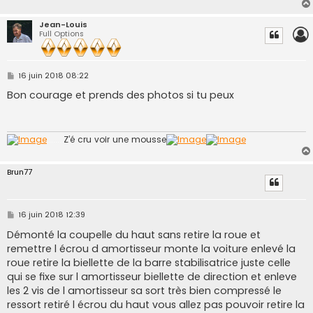
Jean-Louis
Full Options
M
16 juin 2018 08:22
e
s
Bon courage et prends des photos si tu peux
s
a
g
e
........
Z’é cru voir une mousse
Brun77
M
16 juin 2018 12:39
e
s
Démonté la coupelle du haut sans retire la roue et
s
remettre l écrou d amortisseur monte la voiture enlevé la
a
g
roue retire la biellette de la barre stabilisatrice juste celle
e
qui se fixe sur l amortisseur biellette de direction et enleve
les 2 vis de l amortisseur sa sort très bien compressé le
ressort retiré l écrou du haut vous allez pas pouvoir retire la