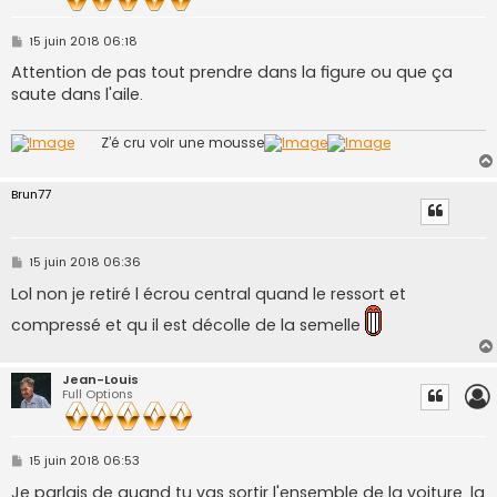
M
15 juin 2018 06:18
e
s
Attention de pas tout prendre dans la figure ou que ça
s
saute dans l'aile.
a
g
e
........
Z’é cru voir une mousse
Brun77
M
15 juin 2018 06:36
e
s
Lol non je retiré l écrou central quand le ressort et
s
a
compressé et qu il est décolle de la semelle
g
e
Jean-Louis
Full Options
M
15 juin 2018 06:53
e
s
Je parlais de quand tu vas sortir l'ensemble de la voiture, la