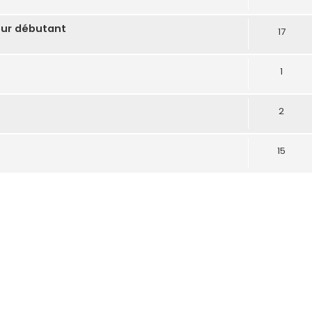
our débutant
17
1
2
15