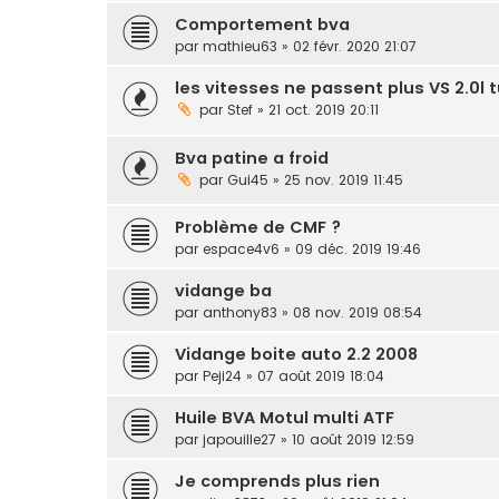
Comportement bva
par
mathieu63
» 02 févr. 2020 21:07
les vitesses ne passent plus VS 2.0l 
par
Stef
» 21 oct. 2019 20:11
Bva patine a froid
par
Gui45
» 25 nov. 2019 11:45
Problème de CMF ?
par
espace4v6
» 09 déc. 2019 19:46
vidange ba
par
anthony83
» 08 nov. 2019 08:54
Vidange boite auto 2.2 2008
par
Peji24
» 07 août 2019 18:04
Huile BVA Motul multi ATF
par
japouille27
» 10 août 2019 12:59
Je comprends plus rien