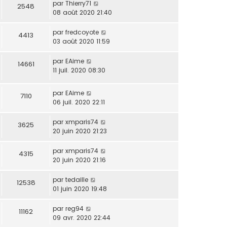
par
Thierry71
2548
08 août 2020 21:40
par
fredcoyote
4413
03 août 2020 11:59
par
EAime
14661
11 juil. 2020 08:30
par
EAime
7110
06 juil. 2020 22:11
par
xmparis74
3625
20 juin 2020 21:23
par
xmparis74
4315
20 juin 2020 21:16
par
tedaille
12538
01 juin 2020 19:48
par
reg94
11162
09 avr. 2020 22:44