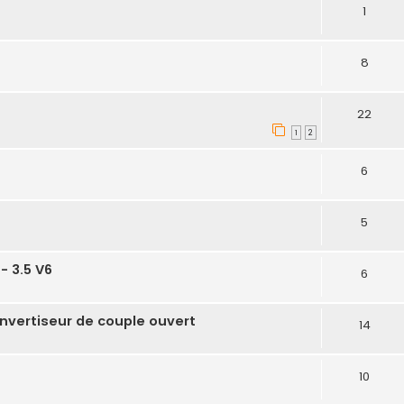
1
8
22
1
2
6
5
- 3.5 V6
6
nvertiseur de couple ouvert
14
10