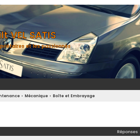
t VEL SATIS
priétaires et les passionnés
aintenance
Mécanique
Boîte et Embrayage
her
herche avancée
Réponses