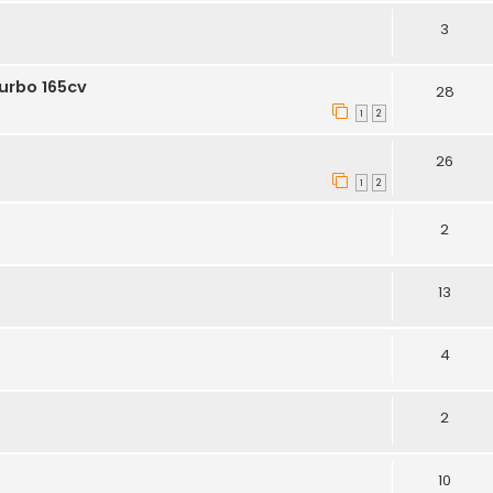
3
turbo 165cv
28
1
2
26
1
2
2
13
4
2
10