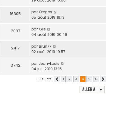
29 août 2019 10:06
par
Oregos
16305
05 août 2019 18:13
par
Gils
2097
04 août 2019 00:49
par
Brun77
2417
02 août 2019 19:57
par
Jean-Louis
8742
04 juil. 2019 13:15
119 sujets
1
2
3
4
5
6
Précédente
Suivante
Aller à