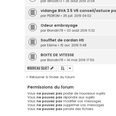
par
dino3873
» 26 août 2019 21:04
vidange BVA 3.5 V6 conseil/astuce p
par
PEDROM
» 25 juil. 2019 04:02
Odeur embrayage
par
Blondin78
» 03 août 2019 11:32
Soufflet de cardan HS
par
EAime
» 15 avr. 2019 11:48
BOITE DE VITESSE
par
Blondin78
» 14 mai 2019 17:50
Nouveau sujet
Retourner à l’index du forum
Permissions du forum
Vous
ne pouvez pas
poster de nouveaux sujets
Vous
ne pouvez pas
répondre aux sujets
Vous
ne pouvez pas
modifier vos messages
Vous
ne pouvez pas
supprimer vos messages
Vous
ne pouvez pas
joindre des fichiers