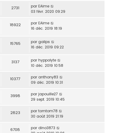
par
EAime
2731
03 févr. 2020 09:29
par
EAime
18922
16 déc. 2019 18:19
par
galips
15765
16 déc. 2019 09:22
par
hyppolyte
3137
10 déc. 2019 10:58
par
anthony83
10377
09 déc. 2019 10:31
par
japouille27
3998
29 sept. 2019 10:45
par
tomtom78
2823
30 août 2019 21:19
par
dino3873
6708