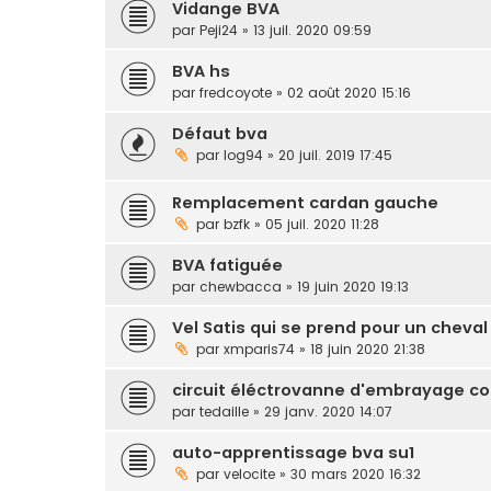
Vidange BVA
par
Peji24
» 13 juil. 2020 09:59
BVA hs
par
fredcoyote
» 02 août 2020 15:16
Défaut bva
par
log94
» 20 juil. 2019 17:45
Remplacement cardan gauche
par
bzfk
» 05 juil. 2020 11:28
BVA fatiguée
par
chewbacca
» 19 juin 2020 19:13
Vel Satis qui se prend pour un cheval 
par
xmparis74
» 18 juin 2020 21:38
circuit éléctrovanne d'embrayage co
par
tedaille
» 29 janv. 2020 14:07
auto-apprentissage bva su1
par
velocite
» 30 mars 2020 16:32